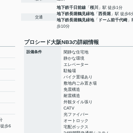
地下鉄千日前線
「
桜川
」駅 徒歩1分
地下鉄長堀鶴見緑地
「
西長堀
」駅 徒歩6
交通
地下鉄長堀鶴見緑地
「
ドーム前千代崎
」
歩10分
プロシード大阪NB3の詳細情報
設備条件
閑静な住宅地
静かな環境
エレベーター
駐輪場
バイク置場あり
敷地内ごみ置き場
免震構造
耐震構造
外観タイル張り
CATV
光ファイバー
分
オートロック
 徒歩6
宅配ボックス