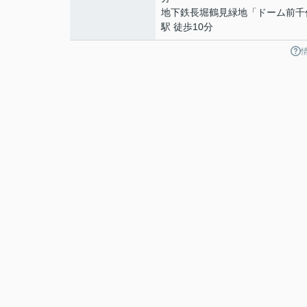
地下鉄長堀鶴見緑地
「
ドーム前千
駅 徒歩10分