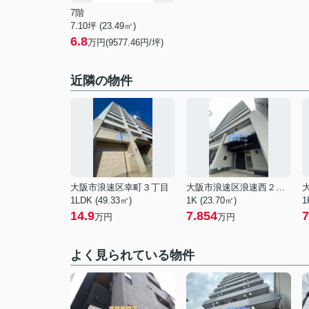
7階
7.10坪 (23.49㎡)
6.8
万円(9577.46円/坪)
近隣の物件
大阪市浪速区幸町３丁目
大阪市浪速区浪速西２丁目
1LDK (49.33㎡)
1K (23.70㎡)
1
14.9
7.854
7
万円
万円
よく見られている物件