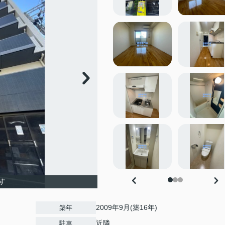
す
2009年9月(築16年)
築年
近隣
駐車