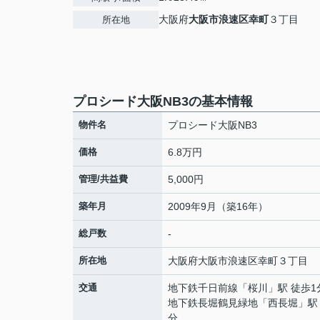
大阪府
大阪市浪速区
幸町
３丁目
所在地
プロシード大阪NB3の基本情報
物件名
プロシード大阪NB3
価格
6.8万円
管理/共益費
5,000円
築年月
2009年9月（築16年）
総戸数
-
所在地
大阪府
大阪市浪速区
幸町
３丁目
交通
地下鉄千日前線
「
桜川
」駅 徒歩1
地下鉄長堀鶴見緑地
「
西長堀
」駅
分