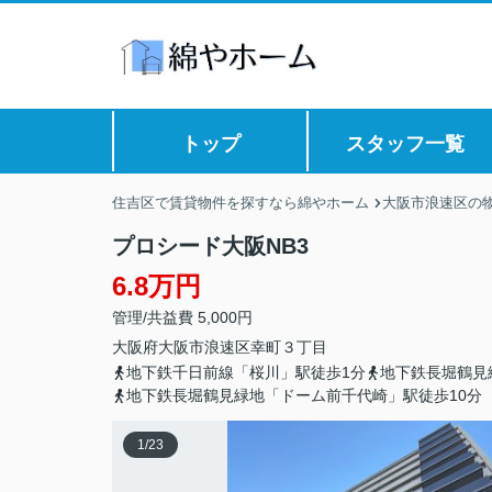
トップ
スタッフ一覧
住吉区で賃貸物件を探すなら綿やホーム
大阪市浪速区の
プロシード大阪NB3
6.8万円
管理/共益費 5,000円
大阪府
大阪市浪速区
幸町
３丁目
地下鉄千日前線「桜川」駅徒歩1分
地下鉄長堀鶴見
地下鉄長堀鶴見緑地「ドーム前千代崎」駅徒歩10分
1
/
23