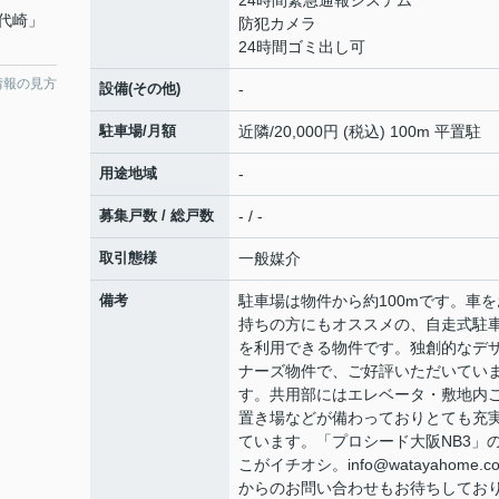
24時間緊急通報システム
代崎
」
防犯カメラ
24時間ゴミ出し可
情報の見方
設備(その他)
-
駐車場/月額
近隣/20,000円 (税込) 100m 平置駐
用途地域
-
募集戸数 / 総戸数
- / -
取引態様
一般媒介
備考
駐車場は物件から約100mです。車を
持ちの方にもオススメの、自走式駐
を利用できる物件です。独創的なデ
ナーズ物件で、ご好評いただいてい
す。共用部にはエレベータ・敷地内
置き場などが備わっておりとても充
ています。「プロシード大阪NB3」
こがイチオシ。info@watayahome.c
からのお問い合わせもお待ちしてお