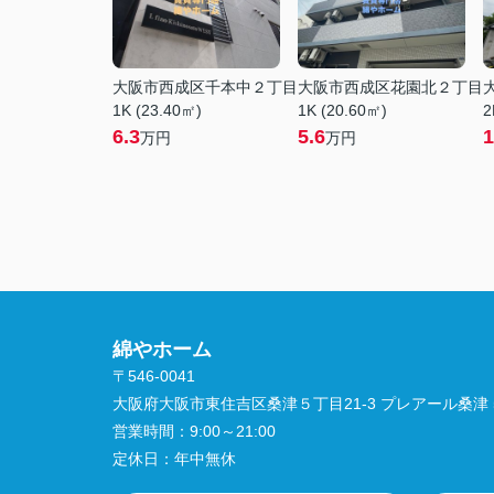
大阪市西成区千本中２丁目
大阪市西成区花園北２丁目
1K (23.40㎡)
1K (20.60㎡)
2
6.3
5.6
1
万円
万円
綿やホーム
〒546-0041
大阪府大阪市東住吉区桑津５丁目21-3 プレアール桑津 5
営業時間：
9:00～21:00
定休日：
年中無休