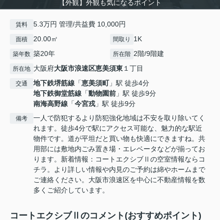
【外観】外観も気になるポイント
5.3万円 管理/共益費 10,000円
賃料
20.00㎡
1K
面積
間取り
築20年
2階/9階建
築年数
所在階
大阪府
大阪市浪速区
恵美須東
１丁目
所在地
地下鉄堺筋線
「
恵美須町
」駅 徒歩4分
交通
地下鉄御堂筋線
「
動物園前
」駅 徒歩9分
南海高野線
「
今宮戎
」駅 徒歩9分
一人で防犯するより防犯強化地域は不安を取り除いてく
備考
れます。徒歩4分で駅にアクセス可能な、魅力的な駅近
物件です。道が平坦だと買い物も快適にできますね。共
用部には敷地内ごみ置き場・エレベータなどが揃ってお
ります。新着情報：コートエクシブⅡの空室情報ならコ
チラ。より詳しい情報や内見のご予約は綿やホームまで
ご連絡ください。大阪市浪速区を中心に不動産情報を数
多くご紹介しています。
コートエクシブⅡのコメント(おすすめポイント)