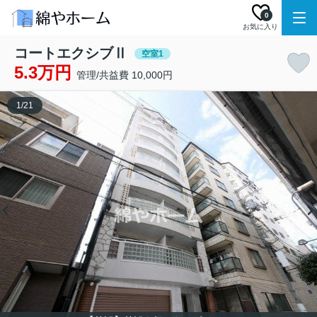
0
お気に入り
コートエクシブⅡ
空室1
5.3万円
管理/共益費 10,000円
1
/
21