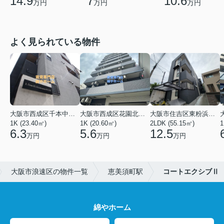
14.9
7
10.6
万円
万円
万円
よく見られている物件
大阪市西成区千本中２丁目
大阪市西成区花園北２丁目
大阪市住吉区東粉浜２丁目
1K (23.40㎡)
1K (20.60㎡)
2LDK (55.15㎡)
1
6.3
5.6
12.5
万円
万円
万円
大阪市浪速区の物件一覧
恵美須町駅
コートエクシブⅡ
綿やホーム