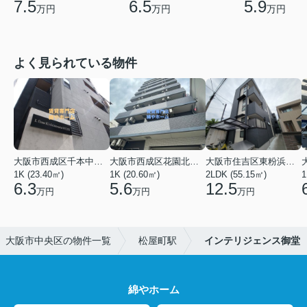
7.5
6.5
5.9
万円
万円
万円
よく見られている物件
大阪市西成区千本中２丁目
大阪市西成区花園北２丁目
大阪市住吉区東粉浜２丁目
1K (23.40㎡)
1K (20.60㎡)
2LDK (55.15㎡)
1
6.3
5.6
12.5
万円
万円
万円
大阪市中央区の物件一覧
松屋町駅
インテリジェンス御堂
綿やホーム