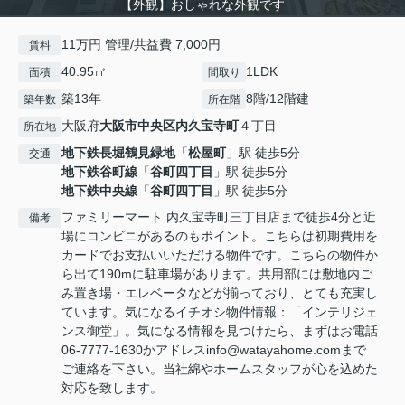
【外観】おしゃれな外観です
11万円 管理/共益費 7,000円
賃料
40.95㎡
1LDK
面積
間取り
築13年
8階/12階建
築年数
所在階
大阪府
大阪市中央区
内久宝寺町
４丁目
所在地
地下鉄長堀鶴見緑地
「
松屋町
」駅 徒歩5分
交通
地下鉄谷町線
「
谷町四丁目
」駅 徒歩5分
地下鉄中央線
「
谷町四丁目
」駅 徒歩5分
ファミリーマート 内久宝寺町三丁目店まで徒歩4分と近
備考
場にコンビニがあるのもポイント。こちらは初期費用を
カードでお支払いいただける物件です。こちらの物件か
ら出て190mに駐車場があります。共用部には敷地内ご
み置き場・エレベータなどが揃っており、とても充実し
ています。気になるイチオシ物件情報：「インテリジェ
ンス御堂」。気になる情報を見つけたら、まずはお電話
06-7777-1630かアドレスinfo@watayahome.comまで
ご連絡を下さい。当社綿やホームスタッフが心を込めた
対応を致します。