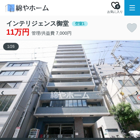
0
お気に入り
インテリジェンス御堂
空室1
11万円
管理/共益費 7,000円
1
/
26