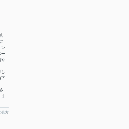
店
に
ョン
ベー
備や
。
探し
地下
下さ
しま
の見方