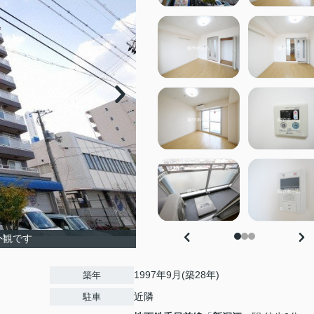
外観です
1997年9月(築28年)
築年
近隣
駐車