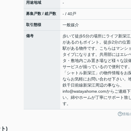
用途地域
-
募集戸数 / 総戸数
- / 40戸
取引態様
一般媒介
備考
歩いて徒歩5分の場所にライフ新深江
があるのもポイント。徒歩2分の位置
駅がある物件です。こちらはマンシ
タイプになります。共用部にはエレ
タ・敷地内ごみ置き場など様々な設
サービスが揃っているので便利です
「シャトル新深江」の物件情報をお
ならお気軽にお問い合わせ下さい。
鉄千日前線新深江周辺の事なら、
info@watayahome.comからご連絡
い。綿やホームが丁寧にサポート致
す。
情報
ト)