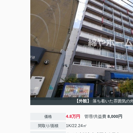
【外観】
落ち着いた雰囲気の
4.8万円
管理/共益費
8,000円
価格
1K/22.24㎡
間取り/面積