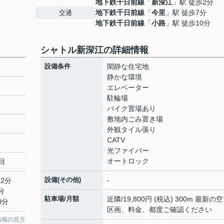
地下鉄千日前線
「
新深江
」駅 徒歩2分
地下鉄千日前線
「
今里
」駅 徒歩7分
交通
地下鉄千日前線
「
小路
」駅 徒歩10分
シャトル新深江の詳細情報
設備条件
閑静な住宅地
静かな環境
エレベーター
駐輪場
バイク置場あり
敷地内ごみ置き場
外観タイル張り
CATV
光ファイバー
オートロック
目
設備(その他)
-
2分
分
駐車場/月額
近隣/19,800円 (税込) 300m 最新の
0分
区画、料金、都度ご確認ください
情報の見方