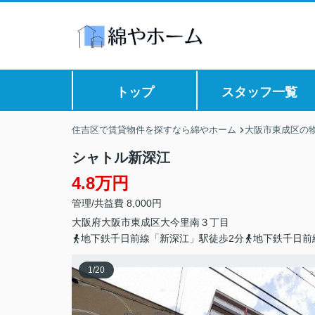
トップ
スタッフ一覧
住吉区で賃貸物件を探すなら綿やホーム
大阪市東成区の
シャトル新深江
4.8万円
管理/共益費 8,000円
大阪府
大阪市東成区
大今里南
３丁目
地下鉄千日前線「新深江」駅徒歩2分
地下鉄千日前
1
/
20