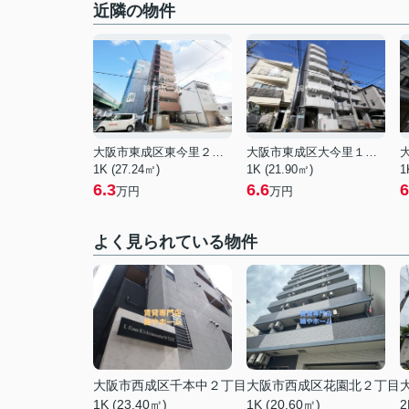
近隣の物件
大阪市東成区東今里２丁目
大阪市東成区大今里１丁目
1K (27.24㎡)
1K (21.90㎡)
1
6.3
6.6
6
万円
万円
よく見られている物件
大阪市西成区千本中２丁目
大阪市西成区花園北２丁目
1K (23.40㎡)
1K (20.60㎡)
2