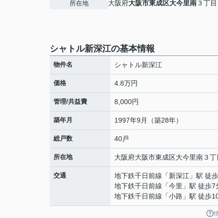
大阪府
大阪市東成区
大今里南
３丁目
所在地
シャトル新深江の基本情報
物件名
シャトル新深江
価格
4.8万円
管理/共益費
8,000円
築年月
1997年9月（築28年）
総戸数
40戸
所在地
大阪府
大阪市東成区
大今里南
３丁
交通
地下鉄千日前線
「
新深江
」駅 徒歩
地下鉄千日前線
「
今里
」駅 徒歩7
地下鉄千日前線
「
小路
」駅 徒歩1