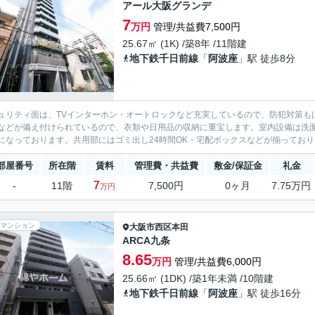
アール大阪グランデ
7
万円
管理/共益費7,500円
25.67㎡ (1K) /築8年 /11階建
地下鉄千日前線
「
阿波座
」駅 徒歩8分
ュリティ面は、TVインターホン・オートロックなど充実しているので、防犯対策も
などが備え付けられているので、衣類や日用品の収納に重宝します。室内設備は洗
になっております。共用部にはゴミ出し24時間OK・宅配ボックスなどが揃っており
部屋番号
所在階
賃料
管理費・共益費
敷金/保証金
礼金
7
-
11階
7,500円
0ヶ月
7.75万円
万円
マンション
大阪市西区
本田
ARCA九条
8.65
万円
管理/共益費6,000円
25.66㎡ (1DK) /築1年未満 /10階建
地下鉄千日前線
「
阿波座
」駅 徒歩16分