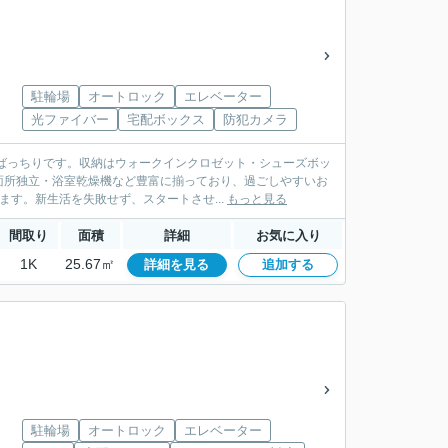
駐輪場
オートロック
エレベーター
光ファイバー
宅配ボックス
防犯カメラ
ばっちりです。収納はウォークインクロゼット・シューズボッ
面所独立・浴室乾燥機など豊富に揃っており、過ごしやすいお
ます。新生活を失敗せず、スタートさせ...
もっと見る
間取り
面積
詳細
お気に入り
1K
25.67㎡
詳細を見る
追加する
駐輪場
オートロック
エレベーター