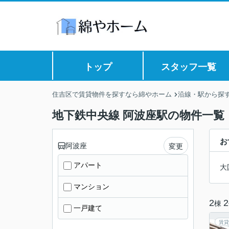
トップ
スタッフ一覧
住吉区で賃貸物件を探すなら綿やホーム
沿線・駅から探
地下鉄中央線 阿波座駅の物件一覧
お
阿波座
変更
アパート
大
マンション
2
2
棟
一戸建て
賃貸