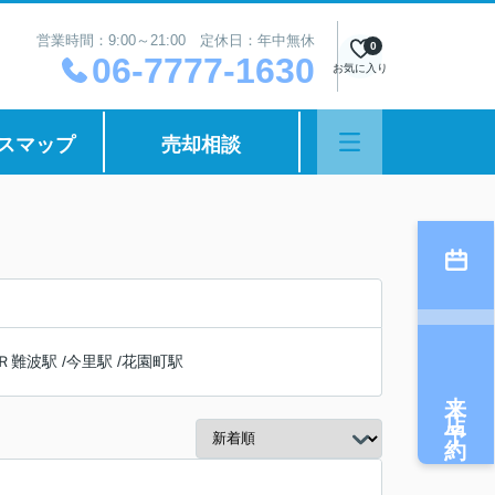
営業時間：9:00～21:00 定休日：年中無休
0
06-7777-1630
お気に入り
スマップ
売却相談
Ｒ難波駅
/
今里駅
/
花園町駅
来店予約