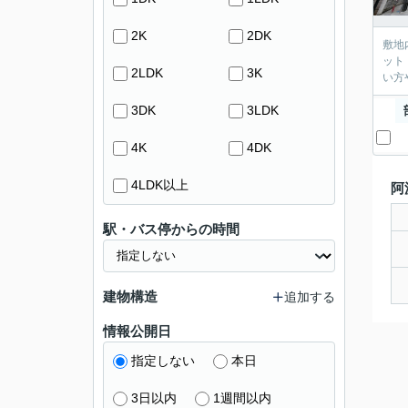
2K
2DK
敷地
ット
2LDK
3K
い方
3DK
3LDK
4K
4DK
4LDK以上
阿
駅・バス停からの時間
建物構造
追加する
情報公開日
指定しない
本日
3日以内
1週間以内