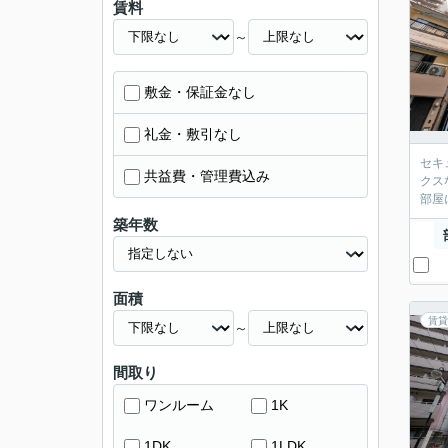
賃料
～
敷金・保証金なし
礼金・敷引なし
セキ
共益費・管理費込み
クス
部屋
築年数
面積
賃貸
～
間取り
ワンルーム
1K
1DK
1LDK