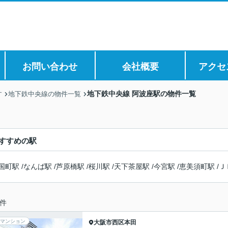
お問い合わせ
会社概要
アクセ
地下鉄中央線 阿波座駅の物件一覧
す
地下鉄中央線の物件一覧
すすめの駅
国町駅
/
なんば駅
/
芦原橋駅
/
桜川駅
/
天下茶屋駅
/
今宮駅
/
恵美須町駅
/
Ｊ
件
マンション
大阪市西区
本田