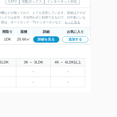
CATV
宅配ボックス
インターネット対応
燥機などが揃っており、とても充実しています。収納はクロゼ
ボックスは在宅・不在問わずに利用できるので、日中家にいな
は、オートロック・TVインターホンなど...
もっと見る
間取り
面積
詳細
お気に入り
1DK
25.66㎡
詳細を見る
追加する
2LDK
3K ～ 3LDK
4K ～ 4LDK以上
-
-
-
-