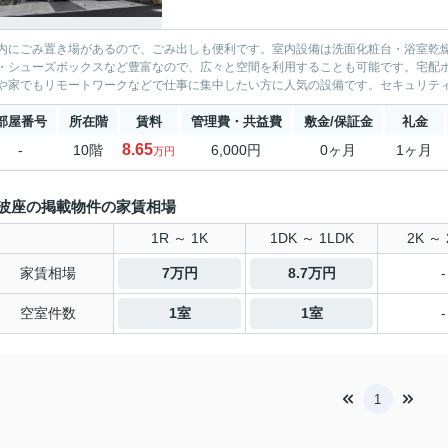
内にごみ置き場があるので、ごみ出しも便利です。室内設備は洗面化粧台・浴室乾
・シューズボックスなど豊富なので、広々と空間を利用することも可能です。宅配
や家でもリモートワークなどで仕事に集中したい方に人気の設備です。セキュリティ面
部屋番号
所在階
賃料
管理費・共益費
敷金/保証金
礼金
8.65
-
10階
6,000円
0ヶ月
1ヶ月
万円
波座の掲載物件の家賃相場
1R ～ 1K
1DK ～ 1LDK
2K ～ 
家賃相場
7万円
8.7万円
-
空室件数
1室
1室
-
1