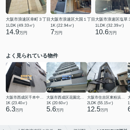
大阪市浪速区幸町３丁目
大阪市浪速区大国１丁目
大阪市浪速区塩草
1LDK (49.33㎡)
1K (22.94㎡)
1LDK (32.39㎡)
14.9
7
10.6
万円
万円
万円
よく見られている物件
大阪市西成区千本中２丁目
大阪市西成区花園北２丁目
大阪市住吉区東粉浜２丁目
1K (23.40㎡)
1K (20.60㎡)
2LDK (55.15㎡)
1
6.3
5.6
12.5
万円
万円
万円