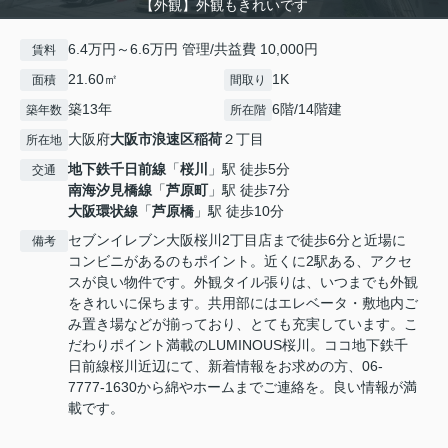
【外観】外観もきれいです
6.4万円～6.6万円 管理/共益費 10,000円
賃料
21.60㎡
1K
面積
間取り
築13年
6階/14階建
築年数
所在階
大阪府
大阪市浪速区
稲荷
２丁目
所在地
地下鉄千日前線
「
桜川
」駅 徒歩5分
交通
南海汐見橋線
「
芦原町
」駅 徒歩7分
大阪環状線
「
芦原橋
」駅 徒歩10分
セブンイレブン大阪桜川2丁目店まで徒歩6分と近場に
備考
コンビニがあるのもポイント。近くに2駅ある、アクセ
スが良い物件です。外観タイル張りは、いつまでも外観
をきれいに保ちます。共用部にはエレベータ・敷地内ご
み置き場などが揃っており、とても充実しています。こ
だわりポイント満載のLUMINOUS桜川。ココ地下鉄千
日前線桜川近辺にて、新着情報をお求めの方、06-
7777-1630から綿やホームまでご連絡を。良い情報が満
載です。