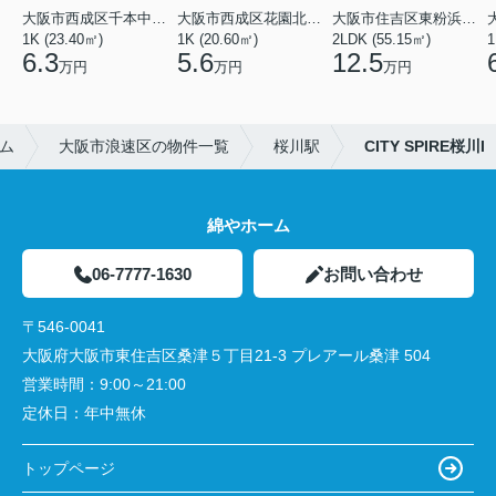
大阪市西成区千本中２丁目
大阪市西成区花園北２丁目
大阪市住吉区東粉浜２丁目
1K (23.40㎡)
1K (20.60㎡)
2LDK (55.15㎡)
1
6.3
5.6
12.5
万円
万円
万円
ム
大阪市浪速区の物件一覧
桜川駅
CITY SPIRE桜川I
綿やホーム
06-7777-1630
お問い合わせ
〒546-0041
大阪府大阪市東住吉区桑津５丁目21-3 プレアール桑津 504
営業時間：
9:00～21:00
定休日：
年中無休
トップページ