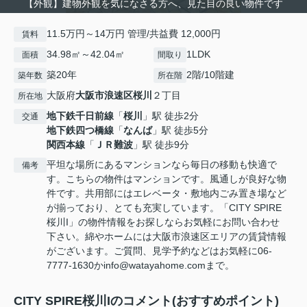
【外観】建物外観を気になさる方へ、見た目の良い物件です
11.5万円～14万円 管理/共益費 12,000円
賃料
34.98㎡～42.04㎡
1LDK
面積
間取り
築20年
2階/10階建
築年数
所在階
大阪府
大阪市浪速区
桜川
２丁目
所在地
地下鉄千日前線
「
桜川
」駅 徒歩2分
交通
地下鉄四つ橋線
「
なんば
」駅 徒歩5分
関西本線
「
ＪＲ難波
」駅 徒歩9分
平坦な場所にあるマンションなら毎日の移動も快適で
備考
す。こちらの物件はマンションです。風通しが良好な物
件です。共用部にはエレベータ・敷地内ごみ置き場など
が揃っており、とても充実しています。「CITY SPIRE
桜川I」の物件情報をお探しならお気軽にお問い合わせ
下さい。綿やホームには大阪市浪速区エリアの賃貸情報
がございます。ご質問、見学予約などはお気軽に06-
7777-1630かinfo@watayahome.comまで。
CITY SPIRE桜川Iのコメント(おすすめポイント)