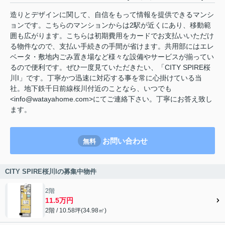
造りとデザインに関して、自信をもって情報を提供できるマンシ
ョンです。こちらのマンションからは2駅が近くにあり、移動範
囲も広がります。こちらは初期費用をカードでお支払いいただけ
る物件なので、支払い手続きの手間が省けます。共用部にはエレ
ベータ・敷地内ごみ置き場など様々な設備やサービスが揃ってい
るので便利です。ぜひ一度見ていただきたい、「CITY SPIRE桜
川I」です。丁寧かつ迅速に対応する事を常に心掛けている当
社。地下鉄千日前線桜川付近のことなら、いつでも
<info@watayahome.com>にてご連絡下さい。丁寧にお答え致し
ます。
お問い合わせ
無料
CITY SPIRE桜川Iの募集中物件
2階
11.5万円
2階 / 10.58坪(34.98㎡)