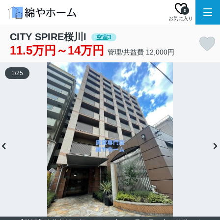
0
お気に入り
CITY SPIRE桜川I
空室3
11.5万円～14万円
管理/共益費 12,000円
1
/
25