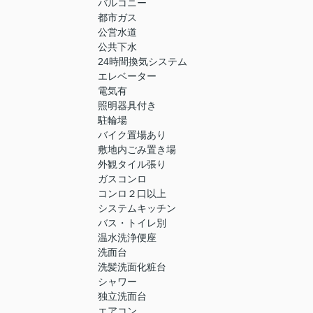
バルコニー
都市ガス
公営水道
公共下水
24時間換気システム
エレベーター
電気有
照明器具付き
駐輪場
バイク置場あり
敷地内ごみ置き場
外観タイル張り
ガスコンロ
コンロ２口以上
システムキッチン
バス・トイレ別
温水洗浄便座
洗面台
洗髪洗面化粧台
シャワー
独立洗面台
エアコン