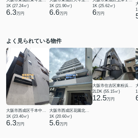
1K (27.24㎡)
1K (25.62㎡)
1K (21.90㎡)
1
6.3
6
6.6
万円
万円
万円
よく見られている物件
大阪市住吉区東粉浜２丁目
2LDK (55.15㎡)
1
12.5
万円
大阪市西成区千本中２丁目
大阪市西成区花園北２丁目
1K (23.40㎡)
1K (20.60㎡)
6.3
5.6
万円
万円