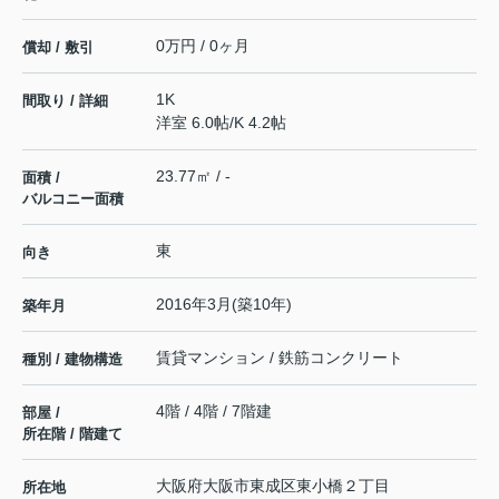
0万円 / 0ヶ月
償却 / 敷引
1K
間取り / 詳細
洋室 6.0帖
/
K 4.2帖
23.77㎡ / -
面積 /
バルコニー面積
東
向き
2016年3月(築10年)
築年月
賃貸マンション / 鉄筋コンクリート
種別 / 建物構造
4階 / 4階 / 7階建
部屋 /
所在階 / 階建て
大阪府
大阪市東成区
東小橋
２丁目
所在地