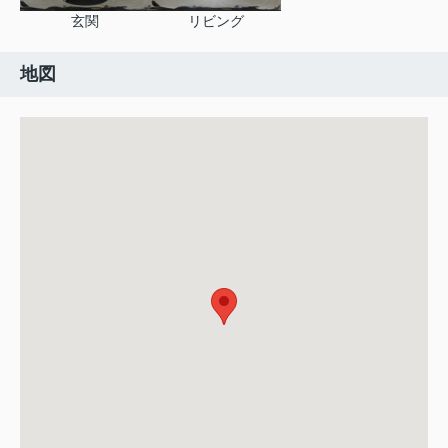
玄関
リビング
地図