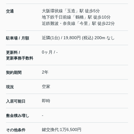
大阪環状線
「
玉造
」駅 徒歩5分
交通
地下鉄千日前線
「
鶴橋
」駅 徒歩10分
近鉄難波・奈良線
「
今里
」駅 徒歩22分
近隣(1台) / 19,800円 (税込) 200m なし
駐車場 / 月額
0ヶ月 / -
更新料 /
更新事務手数料
2年
契約期間
空家
現況
即時
入居可能日
-
敷金積み増し
鍵交換代:1万6,500円
その他条件