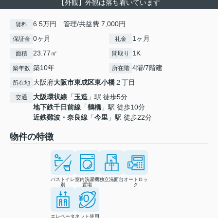
【外観】外観は落ち着いています
6.5万円 管理/共益費 7,000円
賃料
0ヶ月
1ヶ月
保証金
礼金
23.77㎡
1K
面積
間取り
築10年
4階/7階建
築年数
所在階
大阪府
大阪市東成区
東小橋
２丁目
所在地
大阪環状線
「
玉造
」駅 徒歩5分
交通
地下鉄千日前線
「
鶴橋
」駅 徒歩10分
近鉄難波・奈良線
「
今里
」駅 徒歩22分
物件の特徴
バストイレ
室内洗濯機
独立洗面台
オートロッ
別
置場
ク
エレベータ
ネット使用