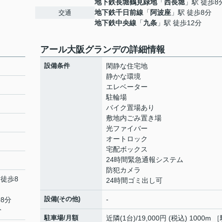
地下鉄長堀鶴見緑地
「
西長堀
」駅 徒歩8
地下鉄千日前線
「
阿波座
」駅 徒歩8分
交通
地下鉄中央線
「
九条
」駅 徒歩12分
アール大阪グランデの詳細情報
設備条件
閑静な住宅地
静かな環境
エレベーター
駐輪場
バイク置場あり
敷地内ごみ置き場
光ファイバー
オートロック
宅配ボックス
24時間緊急通報システム
防犯カメラ
 徒歩8
24時間ゴミ出し可
設備(その他)
-
8分
分
駐車場/月額
近隣(1台)/19,000円 (税込) 1000m 