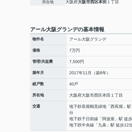
大阪府
大阪市西区
本田
１丁目
所在地
アール大阪グランデの基本情報
物件名
アール大阪グランデ
価格
7万円
管理/共益費
7,500円
築年月
2017年11月（築8年）
総戸数
40戸
所在地
大阪府
大阪市西区
本田
１丁目
交通
地下鉄長堀鶴見緑地
「
西長堀
」駅
分
地下鉄千日前線
「
阿波座
」駅 徒歩
地下鉄中央線
「
九条
」駅 徒歩12