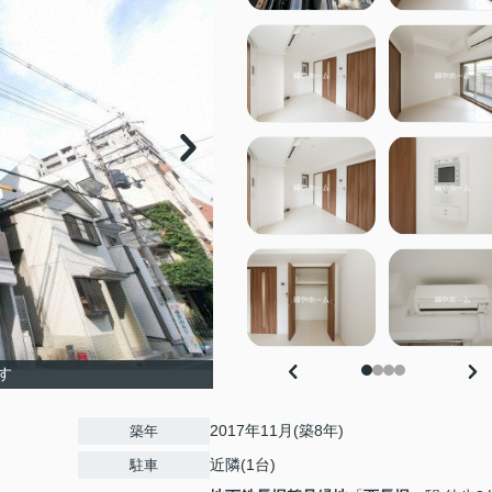
す
2017年11月(築8年)
築年
近隣(1台)
駐車