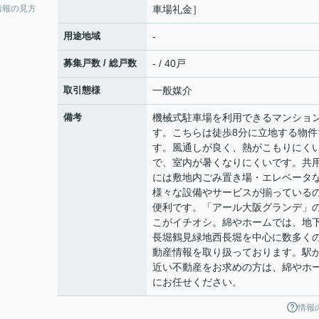
情報の見方
車場礼金］
用途地域
-
募集戸数 / 総戸数
- / 40戸
取引態様
一般媒介
備考
機械式駐車場を利用できるマンショ
す。こちらは徒歩8分に立地する物件
す。風通しが良く、熱がこもりにく
で、室内が暑くなりにくいです。共
には敷地内ごみ置き場・エレベータ
様々な設備やサービスが揃っている
便利です。「アール大阪グランデ」
こがイチオシ。綿やホームでは、地
長堀鶴見緑地西長堀を中心に数多く
動産情報を取り扱っております。駅
近い不動産をお求めの方は、綿やホ
にお任せください。
情報