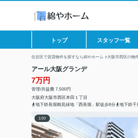
トップ
スタッフ一覧
住吉区で賃貸物件を探すなら綿やホーム
大阪市西区の物
アール大阪グランデ
7万円
管理/共益費 7,500円
大阪府
大阪市西区
本田
１丁目
地下鉄長堀鶴見緑地「西長堀」駅徒歩8分
地下鉄千
1
/
30