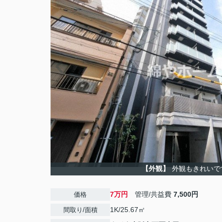
【外観】
外観もきれいで
7万円
管理/共益費
7,500円
価格
1K/25.67㎡
間取り/面積