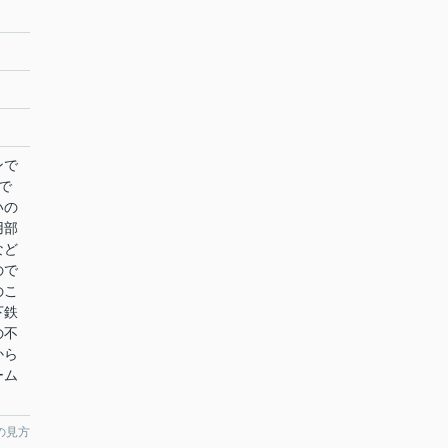
ンで
で
いの
用部
など
ので
のこ
下鉄
の不
から
ーム
の見方