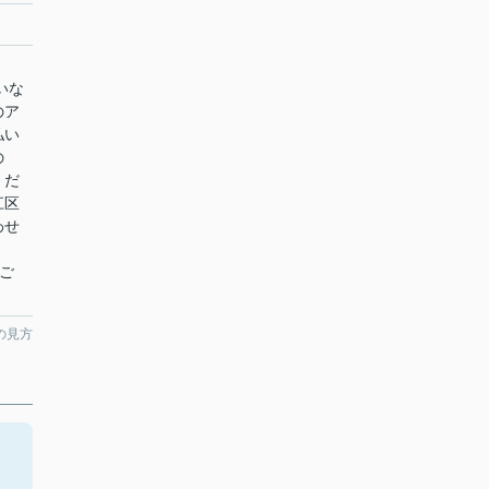
。
いな
のア
払い
の
くだ
江区
わせ
にご
の見方