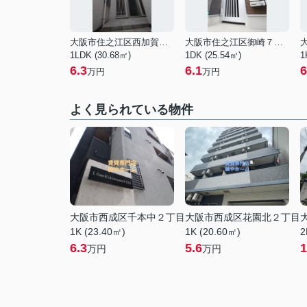
大阪市住之江区西加賀屋４丁目
大阪市住之江区御崎７丁目
1LDK (30.68㎡)
1DK (25.54㎡)
1
6.3
6.1
6
万円
万円
よく見られている物件
大阪市西成区千本中２丁目
大阪市西成区花園北２丁目
1K (23.40㎡)
1K (20.60㎡)
2
6.3
5.6
1
万円
万円