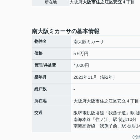
大阪府
大阪市住之江区
安立
４丁目
所在地
南大阪ミカーサの基本情報
物件名
南大阪ミカーサ
価格
5.6万円
管理/共益費
4,000円
築年月
2023年11月（築2年）
総戸数
-
所在地
大阪府
大阪市住之江区
安立
４丁目
交通
阪堺電軌阪堺線
「
我孫子道
」駅 
南海本線
「
住ノ江
」駅 徒歩10分
南海高野線
「
我孫子前
」駅 徒歩1