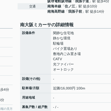
阪堺電軌阪堺線
「
我孫子道
」駅 徒歩4分
南海本線
「
住ノ江
」駅 徒歩10分
交通
南海高野線
「
我孫子前
」駅 徒歩14分
南大阪ミカーサの詳細情報
設備条件
閑静な住宅地
静かな環境
駐輪場
バイク置場あり
敷地内ごみ置き場
CATV
光ファイバー
オートロック
設備(その他)
-
駐車場/月額
近隣/16,000円 100m
徒歩4分
用途地域
-
4分
募集戸数 / 総戸数
- / -
情報の見方