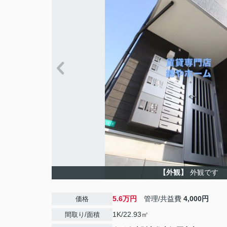
【外観】
外観です
5.6万円
管理/共益費
4,000円
価格
1K/22.93㎡
間取り/面積