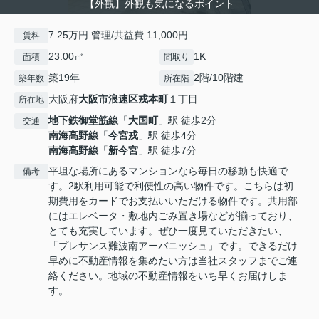
【外観】外観も気になるポイント
7.25万円 管理/共益費 11,000円
賃料
23.00㎡
1K
面積
間取り
築19年
2階/10階建
築年数
所在階
大阪府
大阪市浪速区
戎本町
１丁目
所在地
地下鉄御堂筋線
「
大国町
」駅 徒歩2分
交通
南海高野線
「
今宮戎
」駅 徒歩4分
南海高野線
「
新今宮
」駅 徒歩7分
平坦な場所にあるマンションなら毎日の移動も快適で
備考
す。2駅利用可能で利便性の高い物件です。こちらは初
期費用をカードでお支払いいただける物件です。共用部
にはエレベータ・敷地内ごみ置き場などが揃っており、
とても充実しています。ぜひ一度見ていただきたい、
「プレサンス難波南アーバニッシュ」です。できるだけ
早めに不動産情報を集めたい方は当社スタッフまでご連
絡ください。地域の不動産情報をいち早くお届けしま
す。