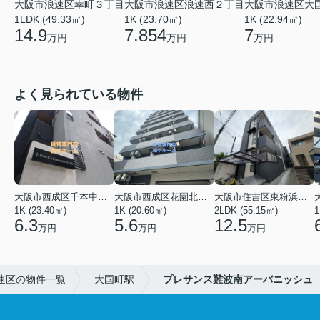
大阪市浪速区幸町３丁目
大阪市浪速区大
大阪市浪速区浪速西２丁目
1LDK (49.33㎡)
1K (22.94㎡)
1K (23.70㎡)
14.9
7
7.854
万円
万円
万円
よく見られている物件
大阪市西成区千本中２丁目
大阪市西成区花園北２丁目
大阪市住吉区東粉浜２丁目
1K (23.40㎡)
1K (20.60㎡)
2LDK (55.15㎡)
1
6.3
5.6
12.5
万円
万円
万円
速区の物件一覧
大国町駅
プレサンス難波南アーバニッシュ