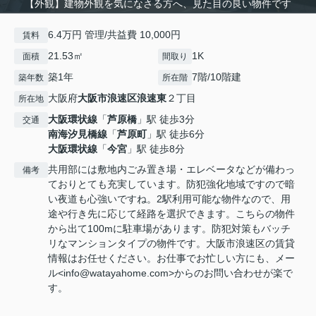
【外観】建物外観を気になさる方へ、見た目の良い物件です
6.4万円 管理/共益費 10,000円
賃料
21.53㎡
1K
面積
間取り
築1年
7階/10階建
築年数
所在階
大阪府
大阪市浪速区
浪速東
２丁目
所在地
大阪環状線
「
芦原橋
」駅 徒歩3分
交通
南海汐見橋線
「
芦原町
」駅 徒歩6分
大阪環状線
「
今宮
」駅 徒歩8分
共用部には敷地内ごみ置き場・エレベータなどが備わっ
備考
ておりとても充実しています。防犯強化地域ですので暗
い夜道も心強いですね。2駅利用可能な物件なので、用
途や行き先に応じて経路を選択できます。こちらの物件
から出て100mに駐車場があります。防犯対策もバッチ
リなマンションタイプの物件です。大阪市浪速区の賃貸
情報はお任せください。お仕事でお忙しい方にも、メー
ル<info@watayahome.com>からのお問い合わせが楽で
す。