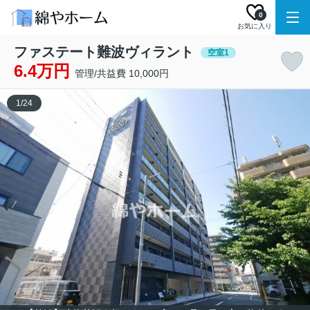
0
お気に入り
ファステート難波ヴィラント
空室1
6.4万円
管理/共益費 10,000円
1
/
24