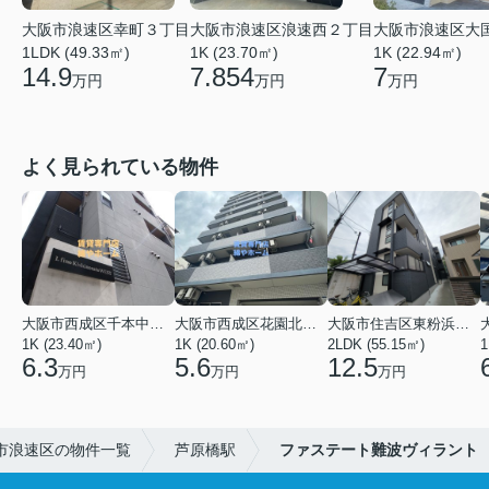
大阪市浪速区幸町３丁目
大阪市浪速区大
大阪市浪速区浪速西２丁目
1LDK (49.33㎡)
1K (22.94㎡)
1K (23.70㎡)
14.9
7
7.854
万円
万円
万円
よく見られている物件
大阪市西成区千本中２丁目
大阪市西成区花園北２丁目
大阪市住吉区東粉浜２丁目
1K (23.40㎡)
1K (20.60㎡)
2LDK (55.15㎡)
1
6.3
5.6
12.5
万円
万円
万円
市浪速区の物件一覧
芦原橋駅
ファステート難波ヴィラント