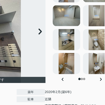
です
2020年2月(築6年)
築年
近隣
駐車