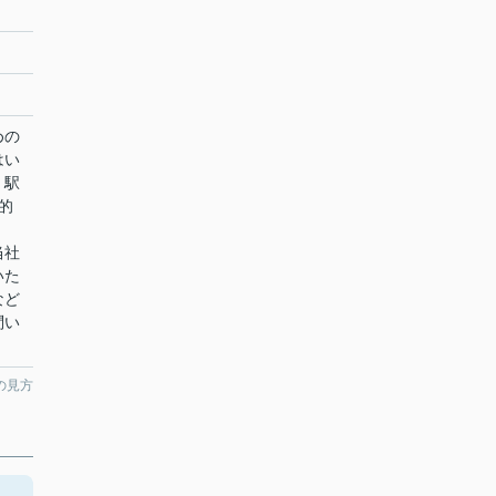
めの
はい
、駅
的
当社
いた
など
問い
の見方