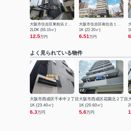
大阪市住吉区東粉浜２丁目
大阪市住吉区南住吉１丁目
2LDK (55.15㎡)
1K (22.20㎡)
1
12.5
6.51
6
万円
万円
よく見られている物件
大阪市西成区千本中２丁目
大阪市西成区花園北２丁目
1K (23.40㎡)
1K (20.60㎡)
2
6.3
5.6
1
万円
万円