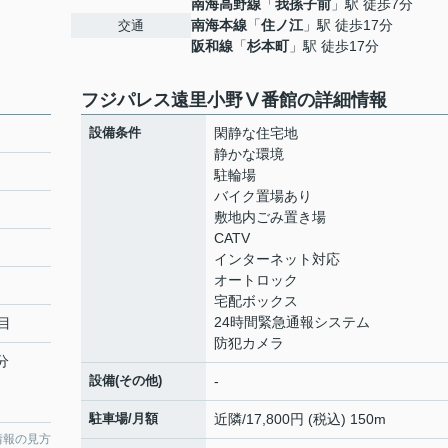
南海高野線
「
我孫子前
」駅 徒歩7分
南海本線
「
住ノ江
」駅 徒歩17分
交通
阪和線
「
杉本町
」駅 徒歩17分
フジパレス遠里小野Ⅴ番館の詳細情報
設備条件
閑静な住宅地
静かな環境
駐輪場
バイク置場あり
敷地内ごみ置き場
CATV
インターネット対応
オートロック
宅配ボックス
24時間緊急通報システム
目
防犯カメラ
分
設備(その他)
-
駐車場/月額
近隣/17,800円 (税込) 150m
情報の見方