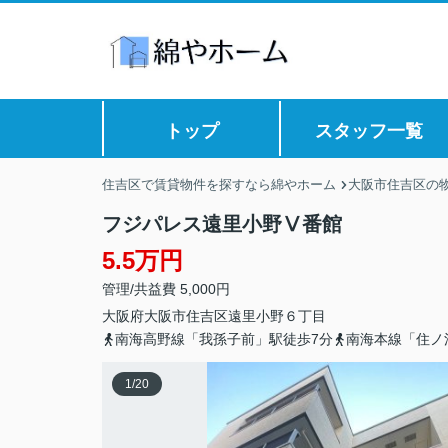
トップ
スタッフ一覧
住吉区で賃貸物件を探すなら綿やホーム
大阪市住吉区の
フジパレス遠里小野Ⅴ番館
5.5万円
管理/共益費 5,000円
大阪府
大阪市住吉区
遠里小野
６丁目
南海高野線「我孫子前」駅徒歩7分
南海本線「住ノ
1
/
20