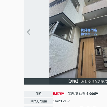
【外観】
おしゃれな外観
5.5万円
管理/共益費
5,000円
価格
1K/29.21㎡
間取り/面積