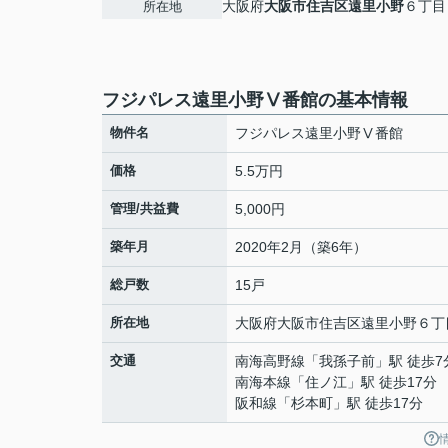
大阪府
大阪市住吉区
遠里小野
６丁目
所在地
フジパレス遠里小野Ⅴ番館の基本情報
物件名
フジパレス遠里小野Ⅴ番館
価格
5.5万円
管理/共益費
5,000円
築年月
2020年2月（築6年）
総戸数
15戸
所在地
大阪府
大阪市住吉区
遠里小野
６丁
交通
南海高野線
「
我孫子前
」駅 徒歩7
南海本線
「
住ノ江
」駅 徒歩17分
阪和線
「
杉本町
」駅 徒歩17分