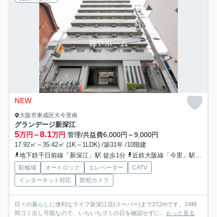
NEW
大阪市東成区大今里南
グランデージ新深江
5
8.1
万円～
万円
管理/共益費6,000円～9,000円
17.92㎡～35.42㎡ (1K～1LDK) /築31年 /10階建
地下鉄千日前線「新深江」駅 徒歩1分
近鉄大阪線「今里」駅 徒歩10分
駐輪場
オートロック
エレベーター
CATV
インターネット対応
防犯カメラ
日々の暮らしに便利なライフ新深江店(スーパー)まで272mです。24時
間ゴミ出し可能なので、いちいちゴミの日を確認せずに...
もっと見る