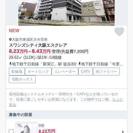
NEW
大阪市東成区大今里南
スワンズシティ大阪エスクレア
8.23
8.43
万円～
万円
管理/共益費7,200円
29.62㎡ (1LDK) /築1年 /14階建
地下鉄千日前線「新深江」駅 徒歩3分
地下鉄千日前線「今里」駅 徒歩7分
駐輪場
オートロック
エレベーター
CATV
光ファイバー
宅配ボックス
室内設備はシステムキッチン・照明付き・CATVなどが揃っているの
で、快適に過ごしやすいお部屋になります。この物件ではご相...
もっと
見る
募集中の部屋
9階
8.23万円