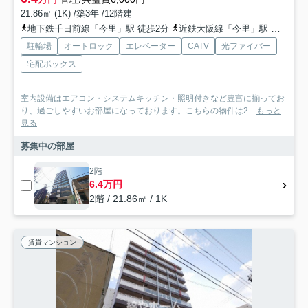
21.86㎡ (1K) /築3年 /12階建
地下鉄千日前線「今里」駅 徒歩2分
近鉄大阪線「今里」駅 徒歩9分
駐輪場
オートロック
エレベーター
CATV
光ファイバー
宅配ボックス
室内設備はエアコン・システムキッチン・照明付きなど豊富に揃ってお
り、過ごしやすいお部屋になっております。こちらの物件は2...
もっと
見る
募集中の部屋
2階
6.4万円
2階 / 21.86㎡ / 1K
賃貸マンション