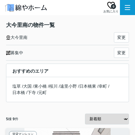
0
お気に入り
大今里南の物件一覧
大今里南
変更
募集中
変更
おすすめのエリア
塩草
/
大国
/
東小橋
/
桜川
/
遠里小野
/
日本橋東
/
幸町
/
日本橋
/
下寺
/
元町
5
棟
9
件
賃貸マンション