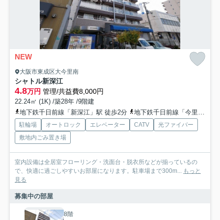
NEW
大阪市東成区大今里南
シャトル新深江
4.8
万円
管理/共益費8,000円
22.24㎡ (1K) /築28年 /9階建
地下鉄千日前線「新深江」駅 徒歩2分
地下鉄千日前線「今里」駅 徒歩7分
駐輪場
オートロック
エレベーター
CATV
光ファイバー
敷地内ごみ置き場
室内設備は全居室フローリング・洗面台・脱衣所などが揃っているの
で、快適に過ごしやすいお部屋になります。駐車場まで300m...
もっと
見る
募集中の部屋
8階