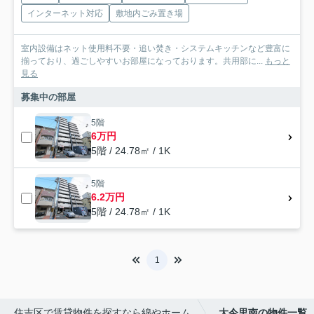
インターネット対応
敷地内ごみ置き場
室内設備はネット使用料不要・追い焚き・システムキッチンなど豊富に
揃っており、過ごしやすいお部屋になっております。共用部に...
もっと
見る
募集中の部屋
5階
6万円
5階 / 24.78㎡ / 1K
5階
6.2万円
5階 / 24.78㎡ / 1K
1
住吉区で賃貸物件を探すなら綿やホーム
大今里南の物件一覧