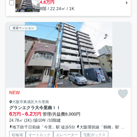
4.8万円
8階 / 22.24㎡ / 1K
賃貸マンション
NEW
大阪市東成区大今里南
グランエクラ大今里南ＩＩ
6
6.2
万円～
万円
管理/共益費8,000円
24.78㎡ (1K) /築10年 /10階建
地下鉄千日前線「今里」駅 徒歩5分
大阪環状線「鶴橋」駅 徒歩18分
駐輪場
オートロック
エレベーター
宅配ボックス