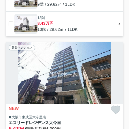
9階 / 29.62㎡ / 1LDK
13階
8.43万円
13階 / 29.62㎡ / 1LDK
賃貸マンション
NEW
大阪市東成区大今里南
エスリードレジデンス大今里
6.4
万円
管理/共益費6,000円