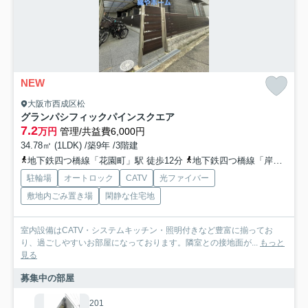
NEW
大阪市西成区松
グランパシフィックパインスクエア
7.2
万円
管理/共益費6,000円
34.78㎡ (1LDK) /築9年 /3階建
地下鉄四つ橋線「花園町」駅 徒歩12分
地下鉄四つ橋線「岸里」駅 徒歩16分
駐輪場
オートロック
CATV
光ファイバー
敷地内ごみ置き場
閑静な住宅地
室内設備はCATV・システムキッチン・照明付きなど豊富に揃ってお
り、過ごしやすいお部屋になっております。隣室との接地面が...
もっと
見る
募集中の部屋
201