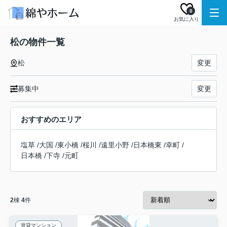
0
お気に入り
松の物件一覧
松
変更
募集中
変更
おすすめのエリア
塩草
/
大国
/
東小橋
/
桜川
/
遠里小野
/
日本橋東
/
幸町
/
日本橋
/
下寺
/
元町
2
棟
4
件
賃貸マンション