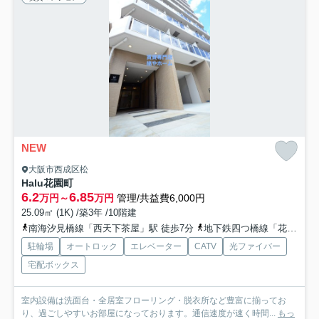
NEW
大阪市西成区松
Halu花園町
6.2
6.85
万円～
万円
管理/共益費6,000円
25.09㎡ (1K) /築3年 /10階建
南海汐見橋線「西天下茶屋」駅 徒歩7分
地下鉄四つ橋線「花園町」駅 徒歩8分
駐輪場
オートロック
エレベーター
CATV
光ファイバー
宅配ボックス
室内設備は洗面台・全居室フローリング・脱衣所など豊富に揃ってお
り、過ごしやすいお部屋になっております。通信速度が速く時間...
もっ