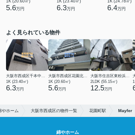
1K (20.60㎡)
1K (23.40㎡)
1K (24.78㎡)
5.6
6.3
6.4
万円
万円
万円
よく見られている物件
大阪市西成区千本中２丁目
大阪市西成区花園北２丁目
大阪市住吉区東粉浜２丁目
1K (23.40㎡)
1K (20.60㎡)
2LDK (55.15㎡)
1
6.3
5.6
12.5
万円
万円
万円
綿やホーム
大阪市西成区の物件一覧
花園町駅
Mayfer
綿やホーム