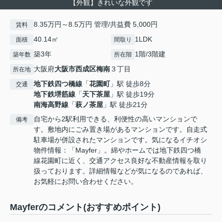
【外観】きれいな外観です
8.35万円～8.5万円 管理/共益費 5,000円
賃料
40.14㎡
1LDK
面積
間取り
築3年
1階/3階建
築年数
所在階
大阪府
大阪市西成区
梅南
３丁目
所在地
地下鉄四つ橋線
「
花園町
」駅 徒歩8分
交通
地下鉄堺筋線
「
天下茶屋
」駅 徒歩19分
南海高野線
「
萩ノ茶屋
」駅 徒歩21分
自宅から2駅利用できる、利便性の高いマンションで
備考
す。敷地内にごみ置き場があるマンションです。自走式
駐車場が併設されたマンションです。気になるイチオシ
物件情報：「Mayfer」。綿やホームでは地下鉄四つ橋
線花園町に近く、交通アクセス良好な不動産情報を取り
扱っております。詳細情報などが気になるのであれば、
お気軽にお問い合わせください。
Mayferのコメント(おすすめポイント)