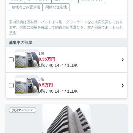
敷地内ごみ置き場
閑静な住宅地
室内設備は脱衣所・バストイレ別・ダウンライトなど大変充実しており
ます。実際に部屋を確認して納得の新居選びを。空き部屋であ...
もっと
見る
募集中の部屋
1階
8.35万円
1階 / 40.14㎡ / 1LDK
3階
8.5万円
3階 / 40.14㎡ / 1LDK
賃貸マンション