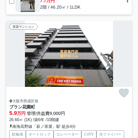
7.7万円
2階 / 46.20㎡ / 1LDK
賃貸マンション
大阪市西成区旭
ブラン花園町
5.9
万円
管理/共益費9,000円
26.60㎡ (1K) /築6年 /10階建
南海高野線「萩ノ茶屋」駅 徒歩4分
駐輪場
オートロック
エレベーター
CATV
光ファイバー