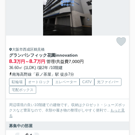
大阪市西成区鶴見橋
グランパシフィック花園innovation
8.3
8.7
万円～
万円
管理/共益費7,000円
36.60㎡ (1LDK) /築2年 /10階建
南海高野線「萩ノ茶屋」駅 徒歩7分
駐輪場
オートロック
エレベーター
CATV
光ファイバー
宅配ボックス
周辺環境の良い10階建ての建物です。収納はクロゼット・シューズボッ
クスなど豊富なので、衣類や履き物の整理がしやすく便利で...
もっと見
る
募集中の部屋