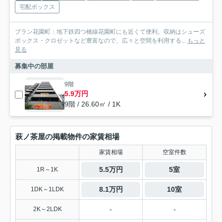
宅配ボックス
ブラン花園町：地下鉄四つ橋線花園町にも近くて便利。収納はシューズ
ボックス・クロゼットなど豊富なので、広々と空間を利用する...
もっと
見る
募集中の部屋
9階
5.9万円
9階 / 26.60㎡ / 1K
萩ノ茶屋の掲載物件の家賃相場
家賃相場
空室件数
5.5万円
5室
1R～1K
8.1万円
10室
1DK～1LDK
-
-
2K～2LDK