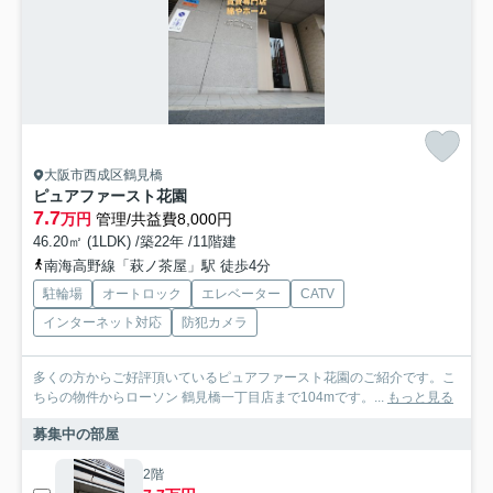
大阪市西成区鶴見橋
ピュアファースト花園
7.7
万円
管理/共益費8,000円
46.20㎡ (1LDK) /築22年 /11階建
南海高野線「萩ノ茶屋」駅 徒歩4分
駐輪場
オートロック
エレベーター
CATV
インターネット対応
防犯カメラ
多くの方からご好評頂いているピュアファースト花園のご紹介です。こ
ちらの物件からローソン 鶴見橋一丁目店まで104mです。...
もっと見る
募集中の部屋
2階