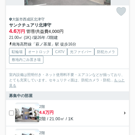
大阪市西成区北津守
サンクチュアリ北津守
4.6
万円
管理/共益費4,000円
21.00㎡ (1K) /築26年 /3階建
南海高野線「萩ノ茶屋」駅 徒歩16分
駐輪場
オートロック
CATV
光ファイバー
防犯カメラ
敷地内ごみ置き場
室内設備は照明付き・ネット使用料不要・エアコンなどが揃っており、
とても充実しています。セキュリティ面は、防犯カメラ・防犯...
もっと
見る
募集中の部屋
2階
4.6万円
2階 / 21.00㎡ / 1K
2階