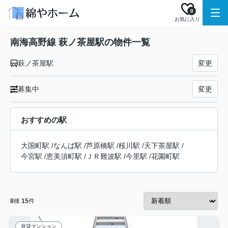
0
お気に入り
南海高野線 萩ノ茶屋駅の物件一覧
萩ノ茶屋駅
変更
募集中
変更
おすすめの駅
大国町駅
/
なんば駅
/
芦原橋駅
/
桜川駅
/
天下茶屋駅
/
今宮駅
/
恵美須町駅
/
ＪＲ難波駅
/
今里駅
/
花園町駅
8
棟
15
件
賃貸マンション