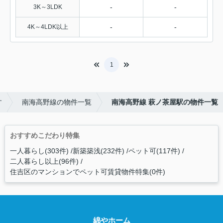
-
-
3K～3LDK
-
-
4K～4LDK以上
1
す
南海高野線の物件一覧
南海高野線 萩ノ茶屋駅の物件一覧
おすすめこだわり特集
一人暮らし(303件)
新築築浅(232件)
ペット可(117件)
二人暮らし以上(96件)
住吉区のマンションでペット可賃貸物件特集(0件)
綿やホーム