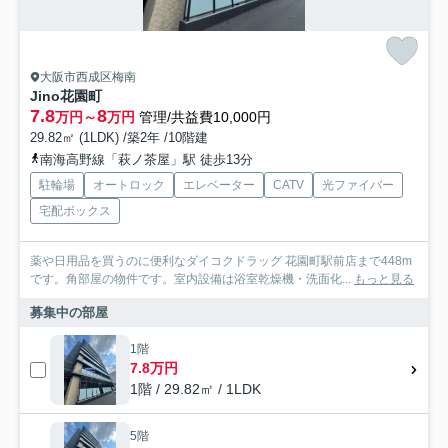
大阪市西成区梅南
Jino花園町
7.8
8
万円～
万円
管理/共益費10,000円
29.82㎡ (1LDK) /築2年 /10階建
南海高野線「萩ノ茶屋」駅 徒歩13分
駐輪場
オートロック
エレベーター
CATV
光ファイバー
宅配ボックス
薬や日用品を買うのに便利なダイコクドラッグ 花園町駅前店まで448m
です。角部屋の物件です。室内設備は浴室乾燥機・洗面化...
もっと見る
募集中の部屋
1階
7.8万円
1階 / 29.82㎡ / 1LDK
5階