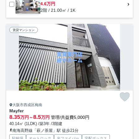
4.6万円
2階 / 21.00㎡ / 1K
賃貸マンション
大阪市西成区梅南
Mayfer
8.35
8.5
万円～
万円
管理/共益費5,000円
40.14㎡ (1LDK) /築3年 /3階建
南海高野線「萩ノ茶屋」駅 徒歩21分
駐輪場
オートロック
光ファイバー
宅配ボックス