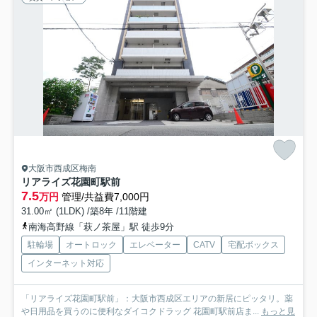
大阪市西成区梅南
リアライズ花園町駅前
7.5
万円
管理/共益費7,000円
31.00㎡ (1LDK) /築8年 /11階建
南海高野線「萩ノ茶屋」駅 徒歩9分
駐輪場
オートロック
エレベーター
CATV
宅配ボックス
インターネット対応
「リアライズ花園町駅前」：大阪市西成区エリアの新居にピッタリ。薬
や日用品を買うのに便利なダイコクドラッグ 花園町駅前店ま...
もっと見