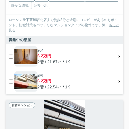
静かな環境
公共下水
ローソン天下茶屋駅北店まで徒歩3分と近場にコンビニがあるのもポイ
ント。防犯対策もバッチリなマンションタイプの物件です。気...
もっと
見る
募集中の部屋
204
6.2万円
2階 / 21.87㎡ / 1K
2階
6.2万円
2階 / 22.54㎡ / 1K
賃貸マンション