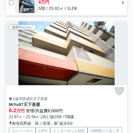
8万円
5階 / 29.82㎡ / 1LDK
賃貸マンション
大阪市西成区天下茶屋
MiYo87天下茶屋
6.2
万円
管理/共益費8,000円
21.87㎡～22.54㎡ (1K) /築23年 /7階建
南海高野線「萩ノ茶屋」駅 徒歩9分
エレベーター
CATV
インターネット対応
24時間ゴミ出し可