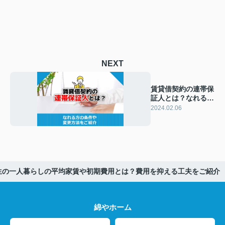
NEXT
賃貸借契約の連帯保
証人とは？なれる方
の条件や変更方法を
2024.02.06
ご紹介
生の一人暮らしの平均家賃や初期費用とは？費用を抑える工夫をご紹介
綿やホーム