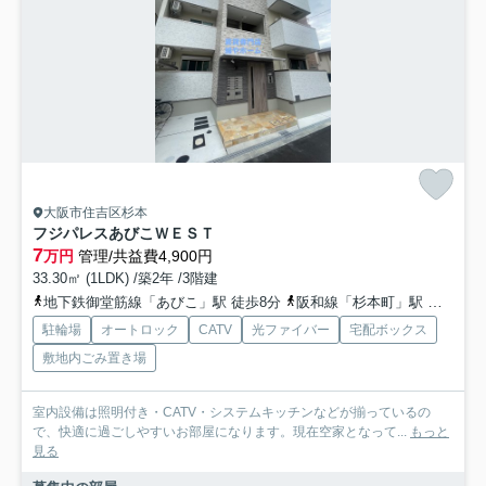
大阪市住吉区杉本
フジパレスあびこＷＥＳＴ
7
万円
管理/共益費4,900円
33.30㎡ (1LDK) /築2年 /3階建
地下鉄御堂筋線「あびこ」駅 徒歩8分
阪和線「杉本町」駅 徒歩10分
駐輪場
オートロック
CATV
光ファイバー
宅配ボックス
敷地内ごみ置き場
室内設備は照明付き・CATV・システムキッチンなどが揃っているの
で、快適に過ごしやすいお部屋になります。現在空家となって...
もっと
見る