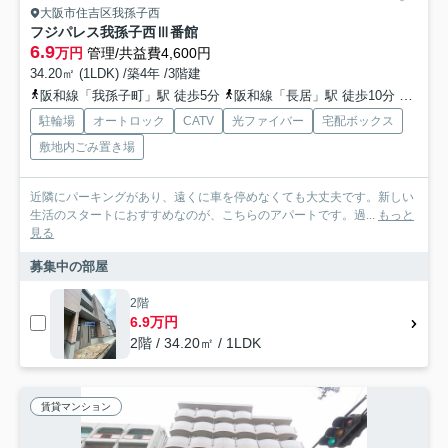
大阪市住吉区我孫子西
フジパレス我孫子西Ⅲ番館
6.9
万円
管理/共益費4,600円
34.20㎡ (1LDK) /築4年 /3階建
阪和線「我孫子町」駅 徒歩5分
阪和線「長居」駅 徒歩10分
地下鉄
駐輪場
オートロック
CATV
光ファイバー
宅配ボックス
敷地内ごみ置き場
近隣にパーキングがあり、遠くに車を停めなくても大丈夫です。新しい
生活のスタートにおすすめなのが、こちらのアパートです。過...
もっと
見る
募集中の部屋
2階
6.9万円
2階 / 34.20㎡ / 1LDK
賃貸マンション