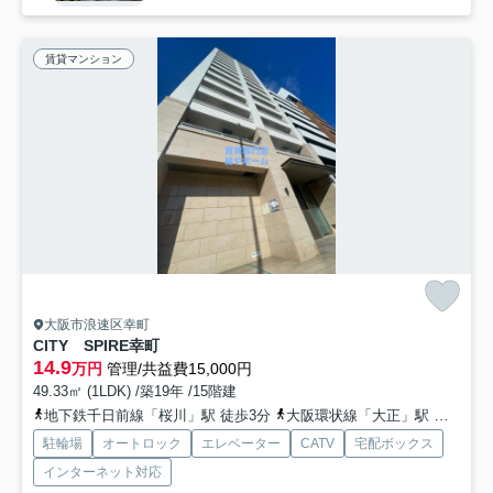
賃貸マンション
大阪市浪速区幸町
CITY SPIRE幸町
14.9
万円
管理/共益費15,000円
49.33㎡ (1LDK) /築19年 /15階建
地下鉄千日前線「桜川」駅 徒歩3分
大阪環状線「大正」駅 徒歩9分
駐輪場
オートロック
エレベーター
CATV
宅配ボックス
インターネット対応