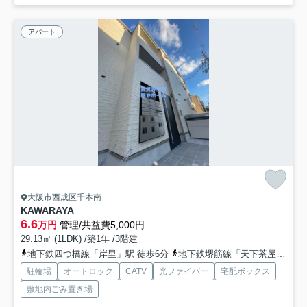
アパート
大阪市西成区千本南
KAWARAYA
6.6
万円
管理/共益費5,000円
29.13㎡ (1LDK) /築1年 /3階建
地下鉄四つ橋線「岸里」駅 徒歩6分
地下鉄堺筋線「天下茶屋」駅 徒歩8分
駐輪場
オートロック
CATV
光ファイバー
宅配ボックス
敷地内ごみ置き場