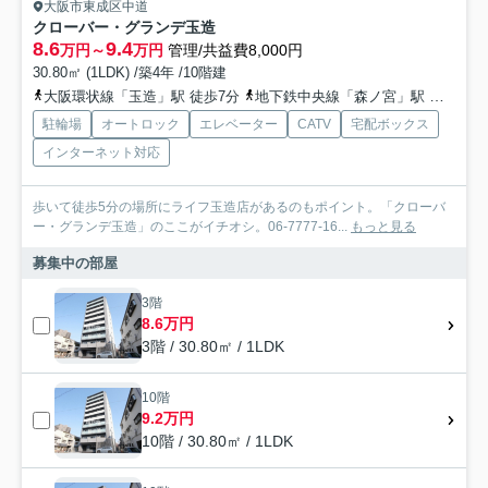
大阪市東成区中道
クローバー・グランデ玉造
8.6
9.4
万円～
万円
管理/共益費8,000円
30.80㎡ (1LDK) /築4年 /10階建
大阪環状線「玉造」駅 徒歩7分
地下鉄中央線「森ノ宮」駅 徒歩10分
駐輪場
オートロック
エレベーター
CATV
宅配ボックス
インターネット対応
歩いて徒歩5分の場所にライフ玉造店があるのもポイント。「クローバ
ー・グランデ玉造」のここがイチオシ。06-7777-16...
もっと見る
募集中の部屋
3階
8.6万円
3階 / 30.80㎡ / 1LDK
10階
9.2万円
10階 / 30.80㎡ / 1LDK