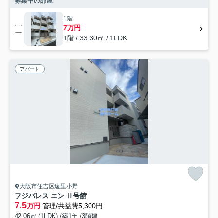
募集中の部屋
1階
7万円
1階 / 33.30㎡ / 1LDK
アパート
大阪市住吉区遠里小野
フジパレス エン Ⅱ号館
7.5
万円
管理/共益費5,300円
42.06㎡ (1LDK) /築1年 /3階建