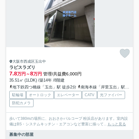
大阪市西成区玉出中
ラピスラズリ
7.8
8
万円～
万円
管理/共益費6,000円
35.51㎡ (1LDK) /築14年 /8階建
地下鉄四つ橋線「玉出」駅 徒歩2分
南海本線「岸里玉出」駅 徒歩8分
駐輪場
オートロック
エレベーター
CATV
光ファイバー
防犯カメラ
歩いて380mの場所に、おおさかパルコープ 粉浜店があります。室内設
備はBS・システムキッチン・エアコンなど豊富に揃って...
もっと見る
募集中の部屋