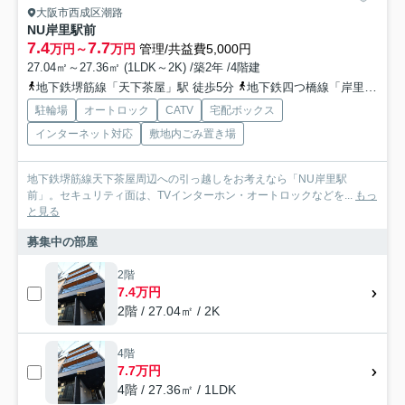
大阪市西成区潮路
NU岸里駅前
7.4
7.7
万円～
万円
管理/共益費5,000円
27.04㎡～27.36㎡ (1LDK～2K) /築2年 /4階建
地下鉄堺筋線「天下茶屋」駅 徒歩5分
地下鉄四つ橋線「岸里」駅 徒歩5分
駐輪場
オートロック
CATV
宅配ボックス
インターネット対応
敷地内ごみ置き場
地下鉄堺筋線天下茶屋周辺への引っ越しをお考えなら「NU岸里駅
前」。セキュリティ面は、TVインターホン・オートロックなどを...
もっ
と見る
募集中の部屋
2階
7.4万円
2階 / 27.04㎡ / 2K
4階
7.7万円
4階 / 27.36㎡ / 1LDK