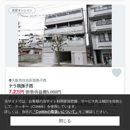
賃貸マンション
大阪市住吉区我孫子西
テラ我孫子西
7.2
万円
管理/共益費5,000円
26.68㎡ (1DK) /築3年 /4階建
当サイトでは、お客様の当サイト利用状況把握、サービス向上検討を目的と
阪和線「我孫子町」駅 徒歩4分
地下鉄御堂筋線「あびこ」駅 徒歩12分
して、クッキー（Cookie）を使用しています。
駐輪場
オートロック
CATV
光ファイバー
宅配ボックス
詳しくは、当社の
「Cookieの取扱いについて」
をご確認ください。
敷地内ごみ置き場
閉じる