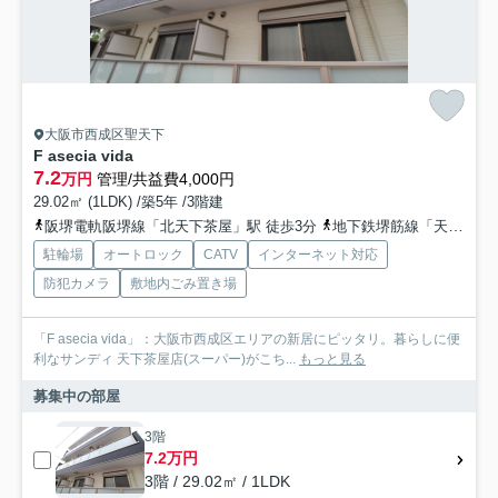
大阪市西成区聖天下
F asecia vida
7.2
万円
管理/共益費4,000円
29.02㎡ (1LDK) /築5年 /3階建
阪堺電軌阪堺線「北天下茶屋」駅 徒歩3分
地下鉄堺筋線「天下茶屋」駅 徒歩7分
駐輪場
オートロック
CATV
インターネット対応
防犯カメラ
敷地内ごみ置き場
「F asecia vida」：大阪市西成区エリアの新居にピッタリ。暮らしに便
利なサンディ 天下茶屋店(スーパー)がこち...
もっと見る
募集中の部屋
3階
7.2万円
3階 / 29.02㎡ / 1LDK