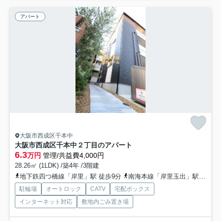
アパート
大阪市西成区千本中
大阪市西成区千本中２丁目のアパート
6.3
万円
管理/共益費4,000円
28.26㎡ (1LDK) /築4年 /3階建
地下鉄四つ橋線「岸里」駅 徒歩9分
南海本線「岸里玉出」駅 徒歩13分
駐輪場
オートロック
CATV
宅配ボックス
インターネット対応
敷地内ごみ置き場