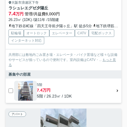
大阪市浪速区下寺
ラシュレエグゼ夕陽丘
7.4
万円
管理/共益費8,000円
26.23㎡ (1DK) /築11年 /15階建
地下鉄谷町線「四天王寺前夕陽ヶ丘」駅 徒歩5分
地下鉄堺筋線「恵美須町」駅 徒歩8分
駐輪場
オートロック
エレベーター
CATV
宅配ボックス
インターネット対応
共用部には敷地内ごみ置き場・エレベータ・バイク置場など様々な設備
やサービスが揃っているので便利です。室内設備はCATV・...
もっと見
る
募集中の部屋
5階
7.4万円
5階 / 26.23㎡ / 1DK
アパート