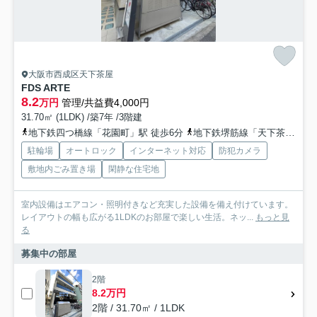
大阪市西成区天下茶屋
FDS ARTE
8.2
万円
管理/共益費4,000円
31.70㎡ (1LDK) /築7年 /3階建
地下鉄四つ橋線「花園町」駅 徒歩6分
地下鉄堺筋線「天下茶屋」駅 徒歩8分
駐輪場
オートロック
インターネット対応
防犯カメラ
敷地内ごみ置き場
閑静な住宅地
室内設備はエアコン・照明付きなど充実した設備を備え付けています。
レイアウトの幅も広がる1LDKのお部屋で楽しい生活。ネッ...
もっと見
る
募集中の部屋
2階
8.2万円
2階 / 31.70㎡ / 1LDK