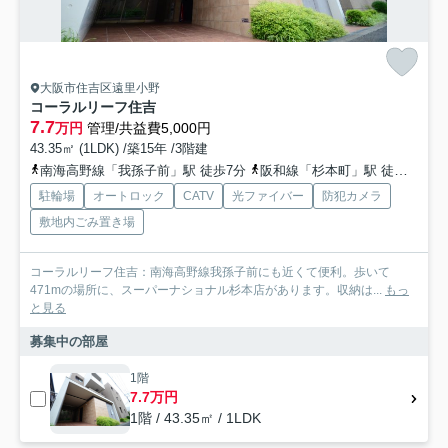
大阪市住吉区遠里小野
コーラルリーフ住吉
7.7
万円
管理/共益費5,000円
43.35㎡ (1LDK) /築15年 /3階建
南海高野線「我孫子前」駅 徒歩7分
阪和線「杉本町」駅 徒歩10分
駐輪場
オートロック
CATV
光ファイバー
防犯カメラ
敷地内ごみ置き場
コーラルリーフ住吉：南海高野線我孫子前にも近くて便利。歩いて
471mの場所に、スーパーナショナル杉本店があります。収納は...
もっ
と見る
募集中の部屋
1階
7.7万円
1階 / 43.35㎡ / 1LDK