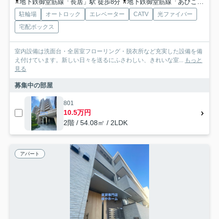
地下鉄御堂筋線「長居」駅 徒歩8分
地下鉄御堂筋線「あびこ」駅 徒歩9分
駐輪場
オートロック
エレベーター
CATV
光ファイバー
宅配ボックス
室内設備は洗面台・全居室フローリング・脱衣所など充実した設備を備
え付けています。新しい日々を送るにふさわしい、きれいな室...
もっと
見る
募集中の部屋
801
10.5万円
2階 / 54.08㎡ / 2LDK
アパート