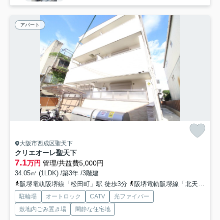
アパート
大阪市西成区聖天下
クリエオーレ聖天下
7.1
万円
管理/共益費5,000円
34.05㎡ (1LDK) /築3年 /3階建
阪堺電軌阪堺線「松田町」駅 徒歩3分
阪堺電軌阪堺線「北天下茶屋」駅 徒歩5分
駐輪場
オートロック
CATV
光ファイバー
敷地内ごみ置き場
閑静な住宅地