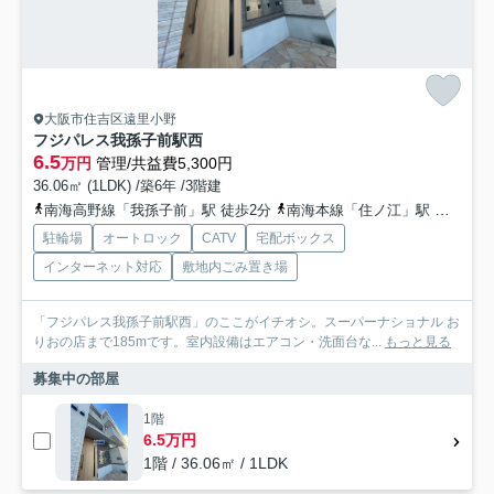
大阪市住吉区遠里小野
フジパレス我孫子前駅西
6.5
万円
管理/共益費5,300円
36.06㎡ (1LDK) /築6年 /3階建
南海高野線「我孫子前」駅 徒歩2分
南海本線「住ノ江」駅 徒歩15分
駐輪場
オートロック
CATV
宅配ボックス
インターネット対応
敷地内ごみ置き場
「フジパレス我孫子前駅西」のここがイチオシ。スーパーナショナル お
りおの店まで185mです。室内設備はエアコン・洗面台な...
もっと見る
募集中の部屋
1階
6.5万円
1階 / 36.06㎡ / 1LDK