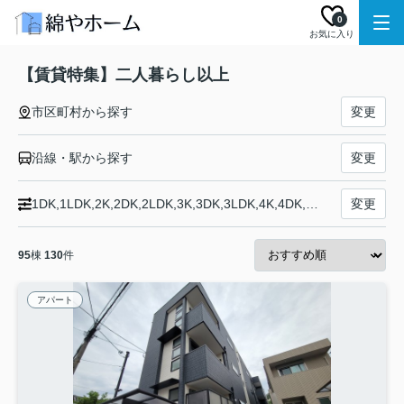
0
お気に入り
【賃貸特集】二人暮らし以上
市区町村から探す
変更
沿線・駅から探す
変更
1DK,1LDK,2K,2DK,2LDK,3K,3DK,3LDK,4K,4DK,4LDK以上,募集中
変更
95
棟
130
件
アパート