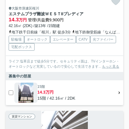
大阪市浪速区桜川
エステムプラザ難波ＷＥＳＴIIプレディア
14.3
万円
管理/共益費9,900円
42.16㎡ (2DK) /築13年 /15階建
地下鉄千日前線「桜川」駅 徒歩3分
地下鉄御堂筋線「なんば」駅 徒歩6分
駐輪場
オートロック
エレベーター
CATV
光ファイバー
宅配ボックス
ライフ 塩草店まで徒歩5分です。セキュリティ面は、TVインターホン・
オートロックなど充実しているので安心して生活できます...
もっと見る
募集中の部屋
15階
14.3万円
15階 / 42.16㎡ / 2DK
賃貸マンション