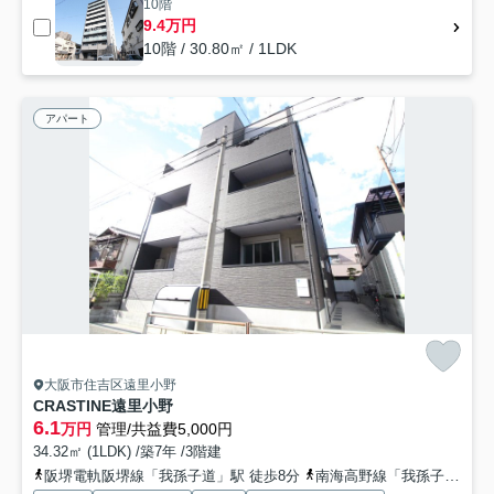
10階
9.4万円
10階 / 30.80㎡ / 1LDK
アパート
大阪市住吉区遠里小野
CRASTINE遠里小野
6.1
万円
管理/共益費5,000円
34.32㎡ (1LDK) /築7年 /3階建
阪堺電軌阪堺線「我孫子道」駅 徒歩8分
南海高野線「我孫子前」駅 徒歩10分