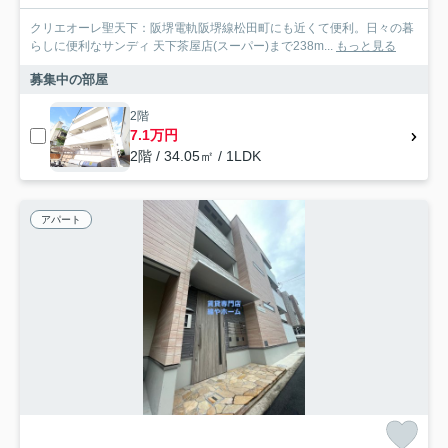
クリエオーレ聖天下：阪堺電軌阪堺線松田町にも近くて便利。日々の暮
らしに便利なサンディ 天下茶屋店(スーパー)まで238m...
もっと見る
募集中の部屋
2階
7.1万円
2階 / 34.05㎡ / 1LDK
アパート