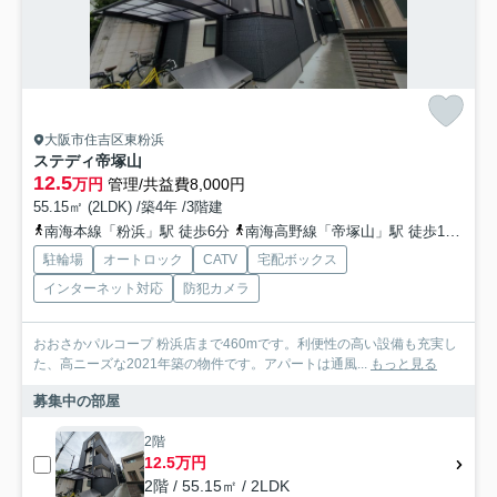
大阪市住吉区東粉浜
ステディ帝塚山
12.5
万円
管理/共益費8,000円
55.15㎡ (2LDK) /築4年 /3階建
南海本線「粉浜」駅 徒歩6分
南海高野線「帝塚山」駅 徒歩10分
地
駐輪場
オートロック
CATV
宅配ボックス
インターネット対応
防犯カメラ
おおさかパルコープ 粉浜店まで460mです。利便性の高い設備も充実し
た、高ニーズな2021年築の物件です。アパートは通風...
もっと見る
募集中の部屋
2階
12.5万円
2階 / 55.15㎡ / 2LDK