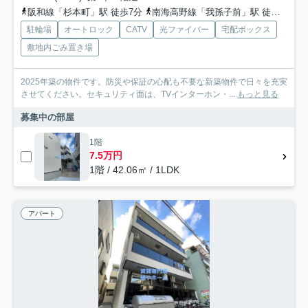
阪和線「杉本町」駅 徒歩7分
南海高野線「我孫子前」駅 徒歩12分
駐輪場
オートロック
CATV
光ファイバー
宅配ボックス
敷地内ごみ置き場
2025年築の物件です。防災や保証の心配も不要な新築物件で日々を充実
させてください。セキュリティ面は、TVインターホン・...
もっと見る
募集中の部屋
1階
7.5万円
1階 / 42.06㎡ / 1LDK
アパート