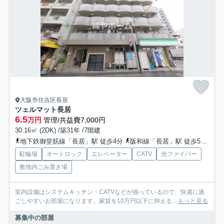
大阪市住吉区長居
ツェルマット長居
6.5
万円
管理/共益費7,000円
30.16㎡ (2DK) /築31年 /7階建
地下鉄御堂筋線「長居」駅 徒歩4分
阪和線「長居」駅 徒歩54分
南
駐輪場
オートロック
エレベーター
CATV
光ファイバー
敷地内ごみ置き場
室内設備はシステムキッチン・CATVなどが揃っているので、快適に過
ごしやすいお部屋になります。家賃を10万円以下に抑える...
もっと見る
募集中の部屋