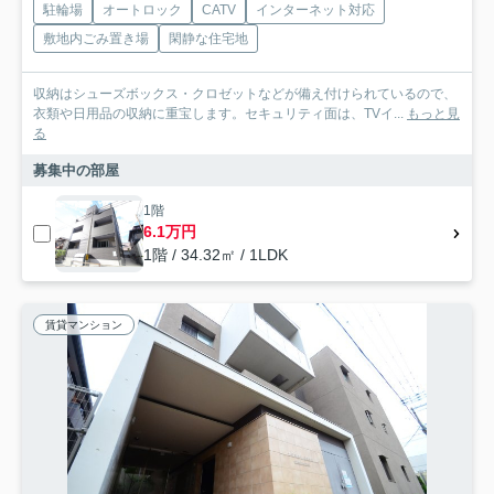
駐輪場
オートロック
CATV
インターネット対応
敷地内ごみ置き場
閑静な住宅地
収納はシューズボックス・クロゼットなどが備え付けられているので、
衣類や日用品の収納に重宝します。セキュリティ面は、TVイ...
もっと見
る
募集中の部屋
1階
6.1万円
1階 / 34.32㎡ / 1LDK
賃貸マンション